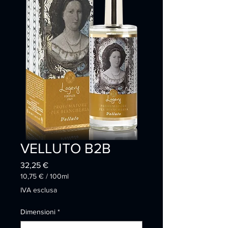
VELLUTO B2B
Prezzo
32,25 €
10,75 €
/
100ml
10,75 €
IVA esclusa
ogni
100
Dimensioni
*
Millilitri