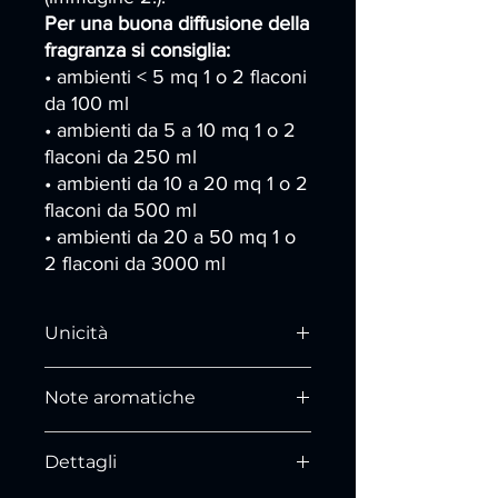
Per una buona diffusione della
fragranza si
consiglia:
• ambienti < 5 mq 1 o 2 flaconi
da 100 ml
• ambienti da 5 a 10 mq 1 o 2
flaconi da 250 ml
• ambienti da 10 a 20 mq 1 o 2
flaconi da 500 ml
• ambienti da 20 a 50 mq 1 o
2 flaconi da 3000 ml
Unicità
Quanto gradire il dolce fiorire
Note aromatiche
dell'attimo fuggente, il periodo
sorprendente in cui la peonia si apre a
NOTE DI TESTA:
così tanta bellezza esponendosi solo
Dettagli
Bergamotto, Ylang Ylang, Nota Verde
per un piccolo periodo agli occhi, ai
cuori e agli olfatti dei visitatori. quando