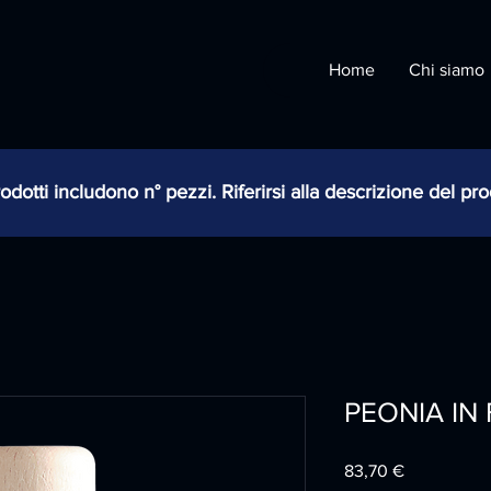
Home
Chi siamo
odotti includono n° pezzi. Riferirsi alla descrizione del pr
PEONIA IN 
Prezzo
83,70 €