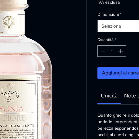
IVA esclusa
Dimensioni
*
Seleziona
Quantità
*
Aggiungi al carre
Unicità
Note 
Quanto gradire il dolce
periodo sorprendente 
bellezza esponendosi 
occhi, ai cuori e agli o