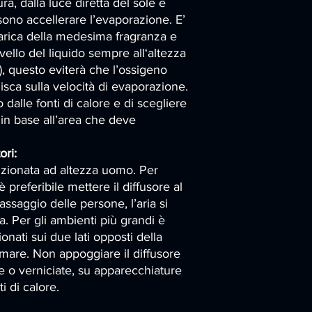
a, dalla luce diretta del sole e
sono accellerare l’evaporazione. E’
icarica della medesima fragranza e
ivello del liquido sempre all‘altezza
), questo eviterà che l’ossigeno
luisca sulla velocità di evaporazione.
 dalle fonti di calore e di scegliere
 in base all’area che deve
ori:
izionata ad altezza uomo. Per
preferibile mettere il diffusore al
assaggio delle persone, l’aria si
a. Per gli ambienti più grandi è
onati sui due lati opposti della
mare. Non appoggiare il diffusore
ate o verniciate, su apparecchiature
i di calore.