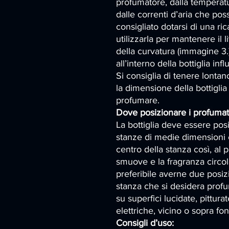
profumatore, dalla temperatur
dalle correnti d’aria che pos
consigliato dotarsi di una r
utilizzarla per mantenere il l
della curvatura (immagine 3.
all’interno della bottiglia inf
Si consiglia di tenere lontano
la dimensione della bottiglia
profumare.
Dove posizionare i profumat
La bottiglia deve essere pos
stanze di medie dimensioni è 
centro della stanza così, al p
smuove e la fragranza circol
preferibile averne due posizi
stanza che si desidera profu
su superfici lucidate, pittur
elettriche, vicino o sopra font
Consigli d’uso: