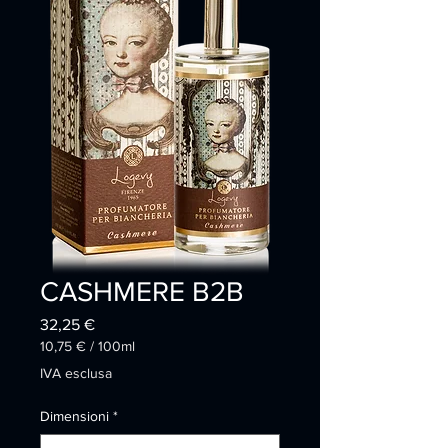
CASHMERE B2B
Prezzo
32,25 €
10,75 €
/
100ml
10,75 €
IVA esclusa
ogni
100
Dimensioni
*
Millilitri