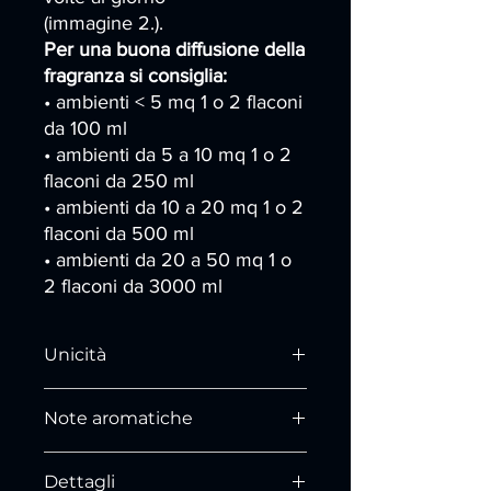
(immagine 2.).
Per una buona diffusione della
fragranza si
consiglia:
• ambienti < 5 mq 1 o 2 flaconi
da 100 ml
• ambienti da 5 a 10 mq 1 o 2
flaconi da 250 ml
• ambienti da 10 a 20 mq 1 o 2
flaconi da 500 ml
• ambienti da 20 a 50 mq 1 o
2 flaconi da 3000 ml
Unicità
Aprendo questa bottiglia e chiudendo
Note aromatiche
gli occhi ecco che appare la
meravigliosa Sicilia con i suoi frutteti
NOTE DI TESTA:
agrumati, Limoni, arance, mandarini i
Dettagli
Mandarino, Pompelmo, Limone, Nota